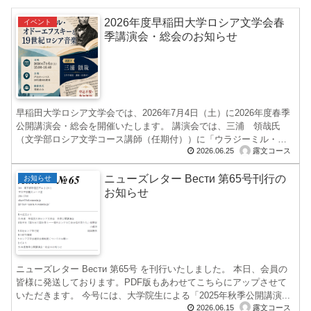
2026年度早稲田大学ロシア文学会春
イベント
季講演会・総会のお知らせ
早稲田大学ロシア文学会では、2026年7月4日（土）に2026年度春季
公開講演会・総会を開催いたします。 講演会では、三浦 領哉氏
（文学部ロシア文学コース講師（任期付））に「ウラジーミル・オ
2026.06.25
露文コース
ドーエフ...
ニューズレター Вести 第65号刊行の
お知らせ
お知らせ
ニューズレター Вести 第65号 を刊行いたしました。 本日、会員の
皆様に発送しております。PDF版もあわせてこちらにアップさせて
いただきます。 今号には、大学院生による「2025年秋季公開講演...
2026.06.15
露文コース