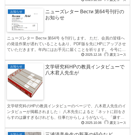
した...
ニューズレター Вести 第64号刊行の
お知らせ
お知らせ
ニューズレター Вести 第64号 を刊行します。 ただ、会員の皆様へ
の発送作業が遅れていることもあり、PDF版を先にHPにアップさせ
ていただきます。年内にはお手元に届くことを祈ります。 今号に
2025.12.16
露文コース
は...
文学研究科HPの教員インタビューで
お知らせ
八木君人先生が
文学研究科のHPの教員インタビューのページで、八木君人先生のイ
ンタビューが掲載されました： 八木先生によると「ネットに顔をさ
らすのは嫌すぎるけれども、仕事だからしょうがないし、「嫌すぎ
2025.10.06
露文コース
る」と思う自意...
三浦清美先生の新著の紹介など
お知らせ