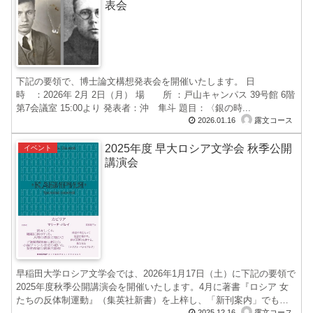
表会
下記の要領で、博士論文構想発表会を開催いたします。 日
時 ：2026年 2月 2日（月） 場 所 ：戸山キャンパス 39号館 6階
第7会議室 15:00より 発表者：沖 隼斗 題目：〈銀の時...
2026.01.16
露文コース
2025年度 早大ロシア文学会 秋季公開
イベント
講演会
早稲田大学ロシア文学会では、2026年1月17日（土）に下記の要領で
2025年度秋季公開講演会を開催いたします。4月に著書『ロシア 女
たちの反体制運動』（集英社新書）を上梓し、「新刊案内」でも示
2025.12.16
露文コース