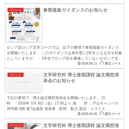
春期進級ガイダンスのお知らせ
イベント
ロシア語ロシア文学コースでは、以下の要領で春期進級ガイダンス
を開催いたします。 このガイダンスは来年度に2年生となる方を対象
としていますが、 ・1年生でロシア語を履修していないがロシア文学
2026.06.11
露文コース
コースに興...
文学研究科 博士後期課程 論文構想発
イベント
表会のお知らせ
下記の要領で、博士論文構想発表会を開催いたします。 日
時 ：2026年 5月 8日（金）17:00より 場 所 ：戸山キャンパス
39号館 6階 第7会議室 発表者：町田 航大 題目：ドストエ...
2026.04.30
露文コース
文学研究科 博士後期課程 論文構想発
イベント