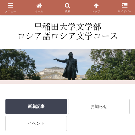
早稲田大学 文学部ロシア語ロシア文学コース／大学院文学研究科ロシア語ロシ
ア文化コース／早稲田大学ロシア文学会
メニュー
ホーム
検索
トップ
サイドバー
新着記事
お知らせ
イベント